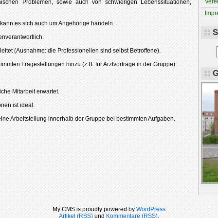
Vere
hischen Problemen, sowie auch von schwierigen Lebenssituationen,
Impr
ei kann es sich auch um Angehörige handeln.
S
enverantwortlich.
eitet (Ausnahme: die Professionellen sind selbst Betroffene).
immten Fragestellungen hinzu (z.B. für Arztvorträge in der Gruppe).
G
iche Mitarbeit erwartet.
nen ist ideal.
ine Arbeitsteilung innerhalb der Gruppe bei bestimmten Aufgaben.
My CMS is proudly powered by
WordPress
Artikel (RSS)
und
Kommentare (RSS)
.