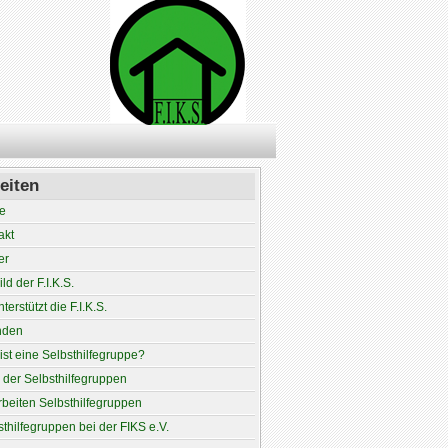
eiten
e
akt
er
ild der F.I.K.S.
terstützt die F.I.K.S.
nden
ist eine Selbsthilfegruppe?
e der Selbsthilfegruppen
rbeiten Selbsthilfegruppen
sthilfegruppen bei der FIKS e.V.