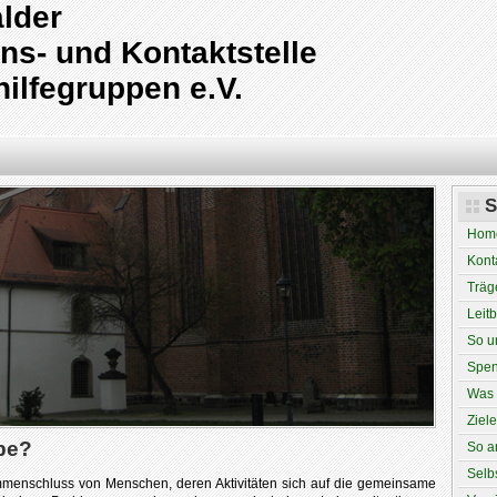
lder
ns- und Kontaktstelle
hilfegruppen e.V.
S
Hom
Kont
Träg
Leitb
So un
Spe
Was 
Ziel
ppe?
So a
Selb
usammenschluss von Menschen, deren Aktivitäten sich auf die gemeinsame