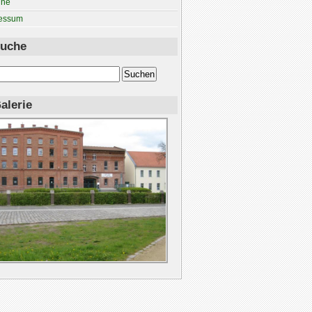
ine
essum
uche
alerie